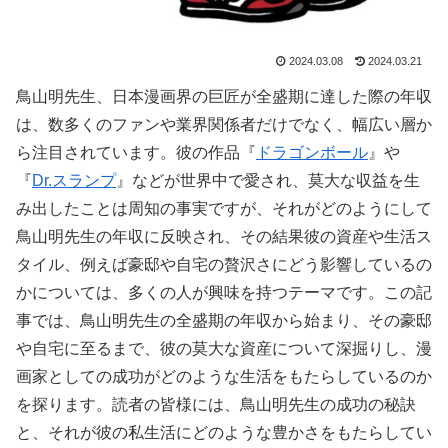
2024.03.08
2024.03.21
鳥山明先生、日本漫画界の巨匠が全盛期に達した際の年収
は、数多くのファンや業界関係者だけでなく、幅広い層か
ら注目されています。彼の作品『
ドラゴンボール
』や
『
Dr.スランプ
』などが世界中で愛され、莫大な収益を生
み出したことは周知の事実ですが、それがどのようにして
鳥山明先生の年収に反映され、その結果彼の資産や生活ス
タイル、例えば豪邸や自宅の贅沢さにどう影響しているの
かについては、多くの人が興味を持つテーマです。この記
事では、鳥山明先生の全盛期の年収から始まり、その豪邸
や自宅に至るまで、彼の莫大な資産について深掘りし、漫
画家としての成功がどのような生活をもたらしているのか
を探ります。読者の皆様には、鳥山明先生の成功の秘訣
と、それが彼の私生活にどのような豊かさをもたらしてい