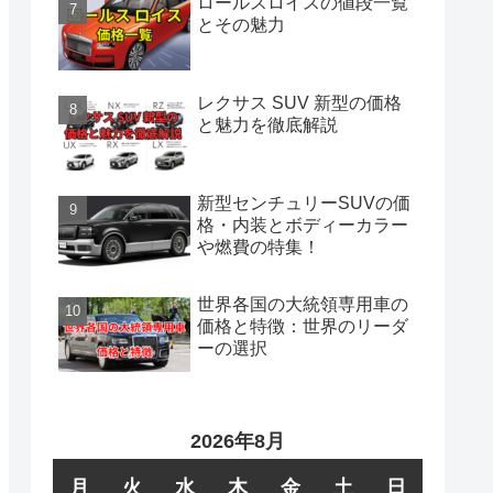
ロールスロイスの値段一覧
とその魅力
レクサス SUV 新型の価格
と魅力を徹底解説
新型センチュリーSUVの価
格・内装とボディーカラー
や燃費の特集！
世界各国の大統領専用車の
価格と特徴：世界のリーダ
ーの選択
2026年8月
月
火
水
木
金
土
日